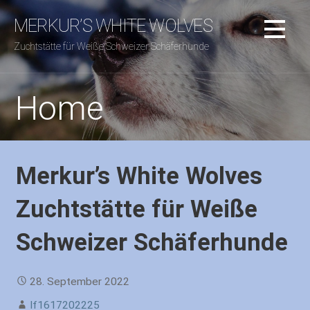
Zum
MERKUR’S WHITE WOLVES
Inhalt
springen
Zuchtstätte für Weiße Schweizer Schäferhunde
Home
Merkur’s White Wolves
Zuchtstätte für Weiße
Schweizer Schäferhunde
28. September 2022
If1617202225